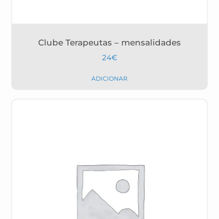
Clube Terapeutas – mensalidades
24
€
ADICIONAR