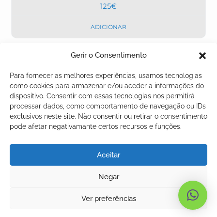
125
€
ADICIONAR
Gerir o Consentimento
Para fornecer as melhores experiências, usamos tecnologias
INÍCIO
SOBRE NÓS
CURSOS
como cookies para armazenar e/ou aceder a informações do
dispositivo. Consentir com essas tecnologias nos permitirá
© COPYRIGHT 2026 - ACADEMIA PEDRO FRIAS
processar dados, como comportamento de navegação ou IDs
exclusivos neste site. Não consentir ou retirar o consentimento
pode afetar negativamante certos recursos e funções.
Política de Privacidade e Cookies
Termos e Condições
Aceitar
Livro de Reclamações
Negar
(RAL)
Ver preferências
Métodos de Pagamento: MBWay | MB | Cartão de Crédito